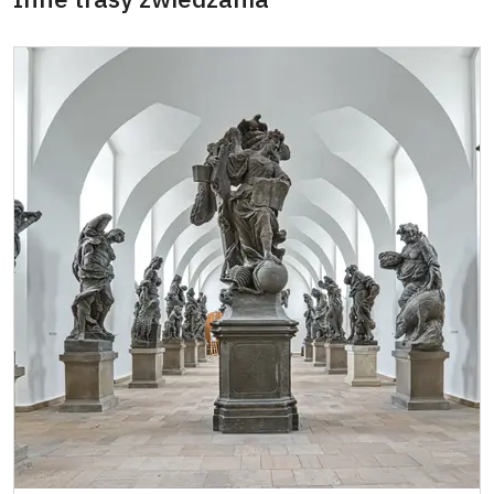
Osoba zatrudniona w organizacji NPU (+ 3
Nie przysługuje
osoby)
Posiadacz karty " Naš člověk"*
Nie przysługuje
Posiadacz karty ICOMOS*
Nie przysługuje
* Obejmuje 1 osobę - uprawniony
posiadacz karty