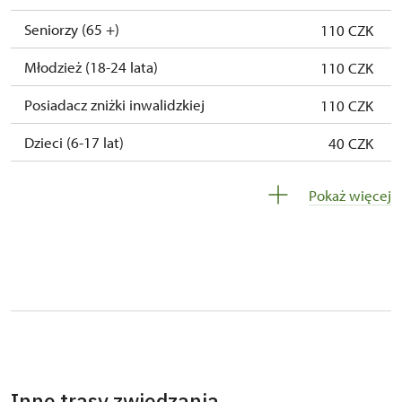
Seniorzy (65 +)
110 CZK
Młodzież (18-24 lata)
110 CZK
Posiadacz zniżki inwalidzkiej
110 CZK
Dzieci (6-17 lat)
40 CZK
Dzieci (0- 5 lat)
zadarmo
Pokaż więcej
Przewodnik osoby z grupą inwalidzką
zadarmo
Pedagogiczny nadzór (grupa szkolna - 1
zadarmo
osoba na 10 dzieci)
Przewodnik grupy zorganizowanej (1
zadarmo
osoba dla całej grupy
Wolny, całoroczny bilet wydany przez NPU
Nie przysługuje
Inne trasy zwiedzania