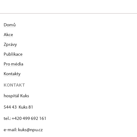
81/, Kuks 81
Kontaktujte v případě zájmu o bádání v
Domů
hospitální knihovně či ve věcech ohledně
depozitáře, archiválií a historie.
Akce
Zprávy
Publikace
Pro média
Kontakty
KONTAKT
hospitál Kuks
544 43 Kuks 81
tel.: +420 499 692 161
e-mail: kuks@npu.cz