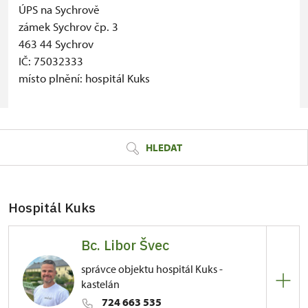
ÚPS na Sychrově
zámek Sychrov čp. 3
463 44 Sychrov
IČ: 75032333
místo plnění: hospitál Kuks
© Seznam.cz a.s. a další
HLEDAT
Hospitál Kuks
Bc. Libor Švec
správce objektu hospitál Kuks -
kastelán
724 663 535