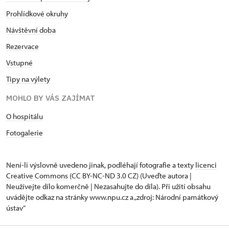
Prohlídkové okruhy
Návštěvní doba
Rezervace
Vstupné
Tipy na výlety
MOHLO BY VÁS ZAJÍMAT
O hospitálu
Fotogalerie
Není-li výslovně uvedeno jinak, podléhají fotografie a texty
licenci
Creative Commons
(CC BY-NC-ND 3.0 CZ) (Uveďte autora |
Neužívejte dílo komerčně | Nezasahujte do díla). Při užití obsahu
uvádějte odkaz na stránky www.npu.cz a „zdroj: Národní památkový
ústav“