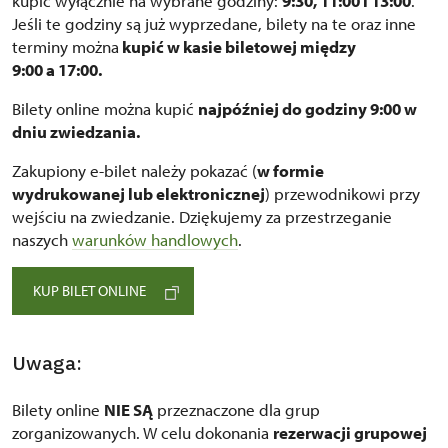
kupić wyłącznie na wybrane godziny:
9:30, 11:00 i 13:00
.
Jeśli te godziny są już wyprzedane, bilety na te oraz inne
terminy można
kupić w kasie biletowej między
9:00 a 17:00.
Bilety online można kupić
najpóźniej do godziny 9:00 w
dniu zwiedzania.
Zakupiony e-bilet należy pokazać (
w formie
wydrukowanej lub elektronicznej
) przewodnikowi przy
wejściu na zwiedzanie. Dziękujemy za przestrzeganie
naszych
warunków handlowych
.
KUP BILET ONLINE
Uwaga:
Bilety online
NIE SĄ
przeznaczone dla grup
zorganizowanych. W celu dokonania
rezerwacji grupowej