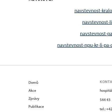
navstevnost-kralo
navstevnost-li
navstevnost-pa
navstevnost-npu-kr-li-pa-
KONT
Domů
Akce
hospitá
Zprávy
544 43 
Publikace
tel.: +