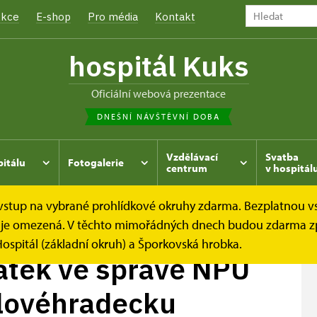
kce
E-shop
Pro média
Kontakt
hospitál Kuks
oficiální webová prezentace
DNEŠNÍ NÁVŠTĚVNÍ DOBA
Vzdělávací
Svatba
pitálu
Fotogalerie
centrum
v hospitál
e vstup na vybrané prohlídkové okruhy zdarma. Bezplatnou v
tek ve správě...
dek je omezená. V těchto mimořádných dnech budou zdarma z
ospitál (základní okruh) a Šporkovská hrobka.
tek ve správě NPÚ
álovéhradecku