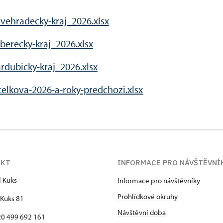
vehradecky-kraj_2026.xlsx
berecky-kraj_2026.xlsx
rdubicky-kraj_2026.xlsx
celkova-2026-a-roky-predchozi.xlsx
AKT
INFORMACE PRO NÁVŠTĚVNÍ
l Kuks
Informace pro návštěvníky
Prohlídkové okruhy
Kuks 81
Návštěvní doba
420 499 692 161