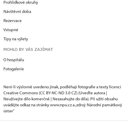
Prohlídkové okruhy
Návštěvní doba
Rezervace
Vstupné
Tipy na výlety
MOHLO BY VÁS ZAJÍMAT
O hospitálu
Fotogalerie
Není-li výslovně uvedeno jinak, podléhají fotografie a texty
licenci
Creative Commons
(CC BY-NC-ND 3.0 CZ) (Uveďte autora |
Neužívejte dílo komerčně | Nezasahujte do díla). Při užití obsahu
uvádějte odkaz na stránky www.npu.cz a „zdroj: Národní památkový
ústav“