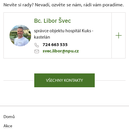
Nevíte si rady? Nevadí, ozvěte se nám, rádi vám poradíme.
Bc. Libor Švec
správce objektu hospitál Kuks -
kastelán
724 663 535
svec.libor@npu.cz
ÚPS na Sychrově
81/, Kuks 81 54443
VŠECHNY KONTAKTY
Kontaktujte ve věcech správy objektu, tiskového
servisu, zájmu o konání kulturní či vzdělávací akce,
svatebního obřadu a podobně.
Domů
Akce