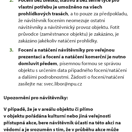
vlastní potřebu je umožněno na všech
prohlídkových trasách
, a to pouze za předpokladu,
že návštěvník focením neomezuje ostatní
návštěvníky a návštěvnický provoz objektu. Fotit
průvodce (zaměstnance objektu) je zakázáno, je
zakázáno jakékoliv natáčení prohlídky.
Focení a natáčení návštěvníky pro veřejnou
prezentaci a focení a natáčení komerční je nutno
domluvit předem
, písemnou formou se správou
objektu s určením data případného focení/natáčení
a dalšími podrobnostmi. Žádosti o focení/natáčení
zasílejte na: svec.libor@npu.cz
Upozornění pro návštěvníky:
V případě, že je v areálu objektu či přímo
v objektu pořádána kulturní nebo jiná veřejnosti
přístupná akce, bere návštěvník účastí na této akci na
vědomí a je srozuměn s tím, že v průběhu akce může