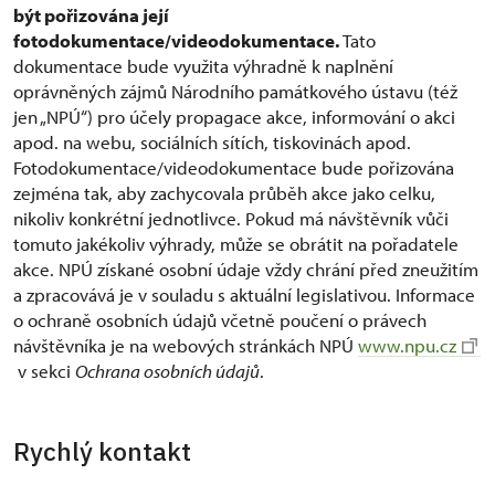
být pořizována její
fotodokumentace/videodokumentace.
Tato
dokumentace bude využita výhradně k naplnění
oprávněných zájmů Národního památkového ústavu (též
jen „NPÚ“) pro účely propagace akce, informování o akci
apod. na webu, sociálních sítích, tiskovinách apod.
Fotodokumentace/videodokumentace bude pořizována
zejména tak, aby zachycovala průběh akce jako celku,
nikoliv konkrétní jednotlivce. Pokud má návštěvník vůči
tomuto jakékoliv výhrady, může se obrátit na pořadatele
akce. NPÚ získané osobní údaje vždy chrání před zneužitím
a zpracovává je v souladu s aktuální legislativou. Informace
o ochraně osobních údajů včetně poučení o právech
návštěvníka je na webových stránkách NPÚ
www.npu.cz
v sekci
Ochrana osobních údajů
.
Rychlý kontakt