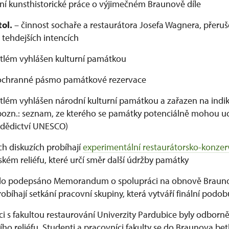
ní kunsthistorické práce o výjimečném Braunově díle
tol.
– činnost sochaře a restaurátora Josefa Wagnera, přeru
 tehdejších intencích
tlém vyhlášen kulturní památkou
ochranné pásmo památkové rezervace
lém vyhlášen národní kulturní památkou a zařazen na indi
ozn.: seznam, ze kterého se památky potenciálně mohou uc
 dědictví UNESCO)
ch diskuzích probíhají
experimentální restaurátorsko-konzer
kém reliéfu, které určí směr další údržby památky
ylo podepsáno Memorandum o spolupráci na obnově Braun
bíhají setkání pracovní skupiny, která vytváří finální podo
ci s fakultou restaurování Univerzity Pardubice byly odborn
ího reliéfu. Studenti a pracovníci fakulty se do Braunova b