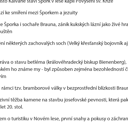
to Kalvárie staví Špork v lese kapli Povýšení sv. Kříže
í ke smíření mezi Šporkem a jezuity
e Šporka i sochaře Brauna, zánik kukských lázní jako živé hr
puštěn
ní některých zachovalých soch (Velký křesťanský bojovník aj
práva o stavu betléma (královéhradecký biskup Bienenberg)
 jakém ho známe my - byl způsoben zejména bezohledností 
vím
 rámci tzv. bramborové války v bezprostřední blízkosti Bra
zivní těžba kamene na stavbu josefovské pevnosti, která pa
et 20. stol.
jem o turistiku v Novém lese, první snahy a pokusy o záchran