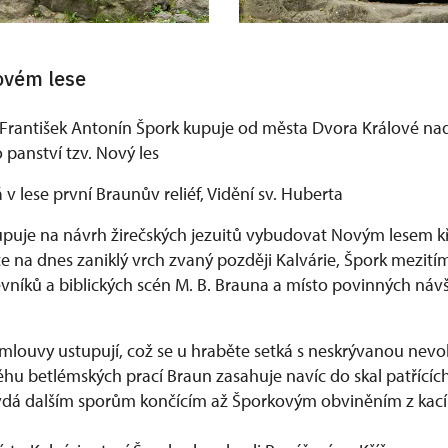
ovém lese
František Antonín Špork kupuje od města Dvora Králové na
 panství tzv. Nový les
 v lese první Braunův reliéf, Vidění sv. Huberta
upuje na návrh žirečských jezuitů vybudovat Novým lesem k
e na dnes zaniklý vrch zvaný později Kalvárie, Špork mezití
evníků a biblických scén M. B. Brauna a místo povinných náv
smlouvy ustupují, což se u hraběte setká s neskrývanou nevol
ěhu betlémských prací Braun zasahuje navíc do skal patřícíc
á dalším sporům končícím až Šporkovým obviněním z kacířs