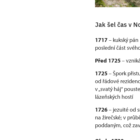
Jak šel čas v N
1717
– kukský pán 
poslední část svého
Před 1725
– vzniká
1725
– Špork přist
od řádové rezidenc
v „svatý háj“ poust
lázeňských hostí
1726
– jezuité od 
na žirečské; v průb
poddaným, což zavd