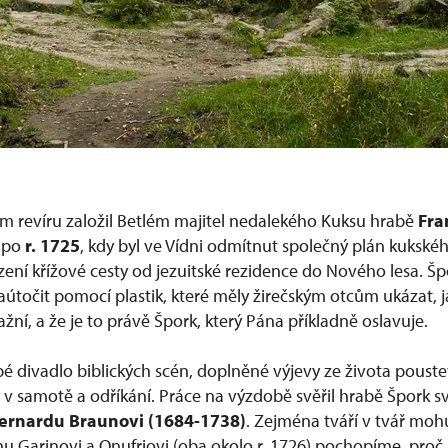
 revíru založil Betlém majitel nedalekého Kuksu hrabě
Fra
k po
r. 1725
, kdy byl ve Vídni odmítnut společný plán kukské
řízení křížové cesty od jezuitské rezidence do Nového lesa. Š
zaútočit pomocí plastik, které měly žirečským otcům ukázat, j
ažní, a že je to právě Špork, který Pána příkladně oslavuje.
pé divadlo biblických scén, doplněné výjevy ze života poustev
tů v samotě a odříkání. Práce na výzdobě svěřil hrabě Špork
Bernardu Braunovi (1684-1738)
. Zejména tváří v tvář mo
 Garinovi a Onufriovi (oba okolo r. 1726) pochopíme, proč 