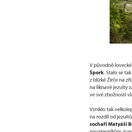
V původně loveckém
Špork
. Stalo se ta
z blízké Žirče na z
na liknavé jezuity 
ve své zbožnosti vl
Vzniklo tak velkole
na rozdíl od jezui
sochaři Matyáši 
poustevníkům Juanu