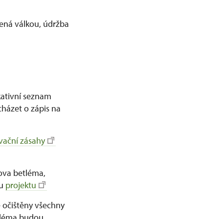
šená válkou, údržba
kativní seznam
házet o zápis na
vační zásahy
ova betléma,
bu
projektu
ě očištěny všechny
etléma budou