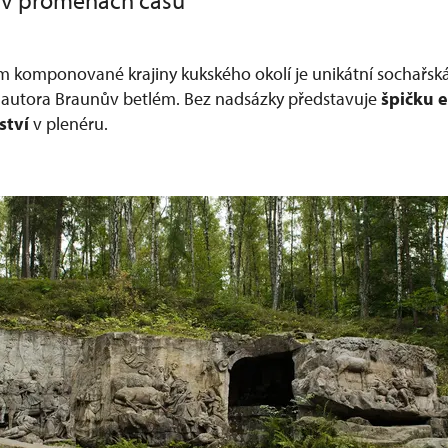
 v proměnách času
komponované krajiny kukského okolí je unikátní sochařská
 autora Braunův betlém. Bez nadsázky představuje
špičku 
ství
v plenéru.