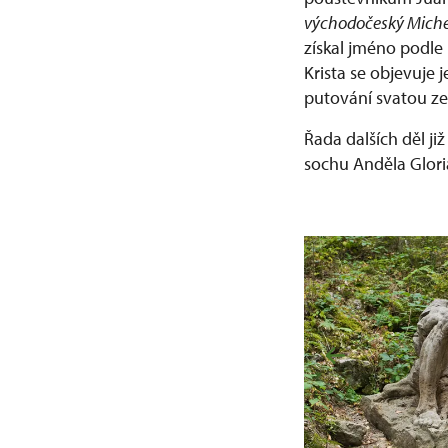
východočeský Miche
získal jméno podle 
Krista se objevuje
putování svatou zem
Řada dalších děl ji
sochu Anděla Glori