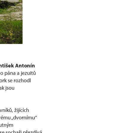
ntišek Antonín
ho pána a jezuitů
pork se rozhodl
ak jsou
níků, žijících
 svému „dvornímu“
hutným
se sochaři přezdívá