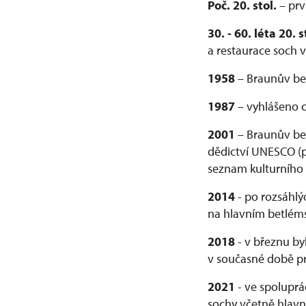
Poč. 20. stol.
– prv
30. - 60. léta 20. s
a restaurace soch v
1958
– Braunův be
1987
– vyhlášeno 
2001
– Braunův bet
dědictví UNESCO (p
seznam kulturního
2014
- po rozsáhlý
na hlavním betléms
2018
- v březnu b
v současné době pro
2021
- ve spoluprá
sochy včetně hlavn