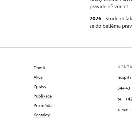
pravidelně vracet.
2026
- Studenti fa
se do betléma pravi
KONT
Domů
Akce
hospitá
Zprávy
544 43 
Publikace
tel.: +
Pro média
e-mail:
Kontakty