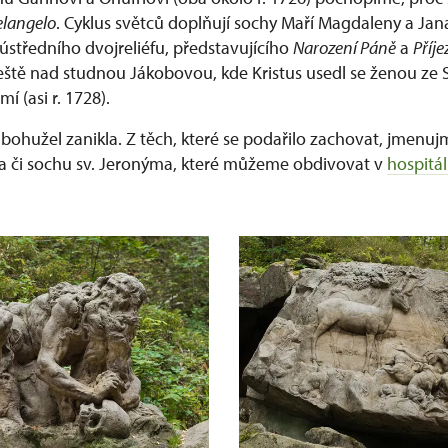
langelo
. Cyklus světců doplňují sochy Maří Magdaleny a Jana
ústředního dvojreliéfu, představujícího
Narození Páně
a
Příje
 ještě nad studnou Jákobovou, kde Kristus usedl se ženou ze
í (asi r. 1728).
ž bohužel zanikla. Z těch, které se podařilo zachovat, jmenuj
a či sochu sv. Jeronýma, které můžeme obdivovat v
hospitá