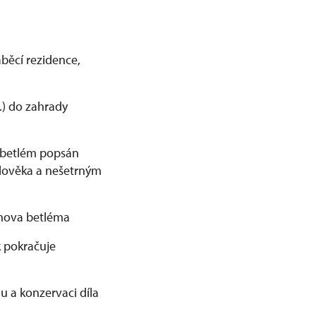
aběcí rezidence,
.) do zahrady
, betlém popsán
člověka a nešetrným
unova betléma
k pokračuje
u a konzervaci díla