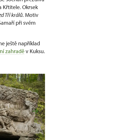
 Křtitele. Okrsek
zd Tří králů
. Motiv
 Samaří při svém
me ještě například
lní zahradě
v Kuksu.