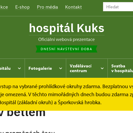
kce
E-shop
Pro média
Kontakt
hospitál Kuks
oficiální webová prezentace
DNEŠNÍ NÁVŠTĚVNÍ DOBA
Vzdělávací
Svatba
pitálu
Fotogalerie
centrum
v hospitál
e vstup na vybrané prohlídkové okruhy zdarma. Bezplatnou v
dek je omezená. V těchto mimořádných dnech budou zdarma z
ospitál (základní okruh) a Šporkovská hrobka.
v betlém