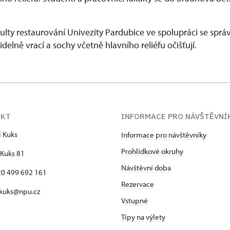
kulty restaurování Univezity Pardubice ve spolupráci se sprá
delně vrací a sochy včetně hlavního reliéfu očišťují.
AKT
INFORMACE PRO NÁVŠTĚVNÍ
l Kuks
Informace pro návštěvníky
Prohlídkové okruhy
Kuks 81
Návštěvní doba
420 499 692 161
Rezervace
 kuks@npu.cz
Vstupné
Tipy na výlety