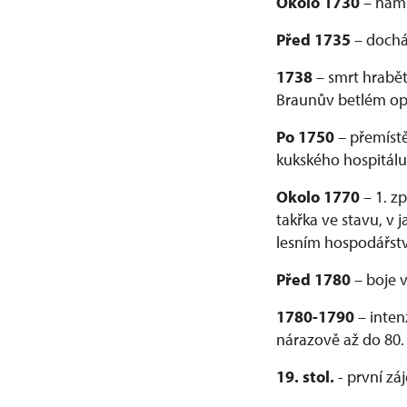
Okolo 1730
– namís
Před 1735
– docház
1738
– smrt hrabět
Braunův betlém o
Po 1750
– přemístě
kukského hospitálu
Okolo 1770
– 1. z
takřka ve stavu, v
lesním hospodářst
Před 1780
– boje v
1780-1790
– inten
nárazově až do 80. l
19. stol.
- první zá