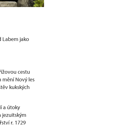
d Labem jako
řížovou cestu
m mění Nový les
štěv kukských
í a útoky
h jezuitským
tví r. 1729