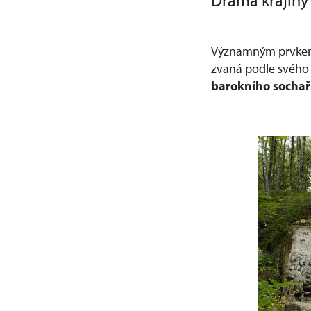
Drama krajiny
Významným prvkem 
zvaná podle svého
barokního sochař