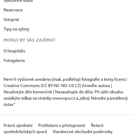
Návštěvní doba
Rezervace
Vstupné
Tipy na výlety
MOHLO BY VÁS ZAJÍMAT
O hospitálu
Fotogalerie
Není-li výslovně uvedeno jinak, podléhají fotografie a texty
licenci
Creative Commons
(CC BY-NC-ND 3.0 CZ) (Uveďte autora |
Neužívejte dílo komerčně | Nezasahujte do díla). Při užití obsahu
uvádějte odkaz na stránky www.npu.cz a „zdroj: Národní památkový
ústav“
Právní ujednání
Prohlášení o přístupnosti
Řešení
spotřebitelských sporů
Všeobecné obchodní podmínky