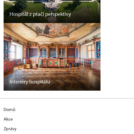
Hospitál z ptačí perspektivy
Interiéry hospitálu
Domů
Akce
Zprávy