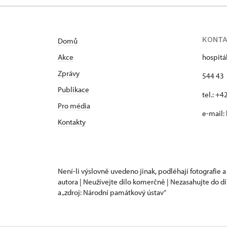
KONT
Domů
Akce
hospitá
Zprávy
544 43 
Publikace
tel.: +
Pro média
e-mail:
Kontakty
Není-li výslovně uvedeno jinak, podléhají fotografie a
autora | Neužívejte dílo komerčně | Nezasahujte do dí
a „zdroj: Národní památkový ústav“