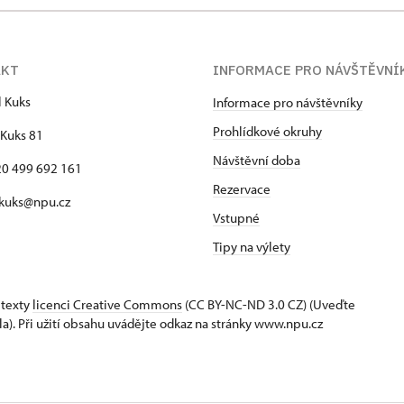
AKT
INFORMACE PRO NÁVŠTĚVNÍ
l Kuks
Informace pro návštěvníky
Prohlídkové okruhy
Kuks 81
Návštěvní doba
420 499 692 161
Rezervace
 kuks@npu.cz
Vstupné
Tipy na výlety
 texty
licenci Creative Commons
(CC BY-NC-ND 3.0 CZ) (Uveďte
la). Při užití obsahu uvádějte odkaz na stránky www.npu.cz