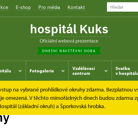
kce
E-shop
Pro média
Kontakt
hospitál Kuks
oficiální webová prezentace
DNEŠNÍ NÁVŠTĚVNÍ DOBA
Vzdělávací
Svatba
pitálu
Fotogalerie
centrum
v hospitál
e vstup na vybrané prohlídkové okruhy zdarma. Bezplatnou v
Prohlídkové okruhy
dek je omezená. V těchto mimořádných dnech budou zdarma z
ospitál (základní okruh) a Šporkovská hrobka.
hy