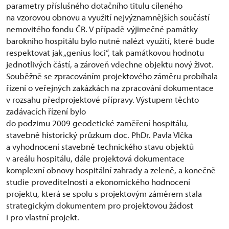
parametry příslušného dotačního titulu cíleného
na vzorovou obnovu a využití nejvýznamnějších součástí
nemovitého fondu ČR. V případě výjimečné památky
barokního hospitálu bylo nutné nalézt využití, které bude
respektovat jak „genius loci“, tak památkovou hodnotu
jednotlivých částí, a zároveň vdechne objektu nový život.
Souběžně se zpracováním projektového záměru probíhala
řízení o veřejných zakázkách na zpracování dokumentace
v rozsahu předprojektové přípravy. Výstupem těchto
zadávacích řízení bylo
do podzimu 2009 geodetické zaměření hospitálu,
stavebně historický průzkum doc. PhDr. Pavla Vlčka
a vyhodnocení stavebně technického stavu objektů
v areálu hospitálu, dále projektová dokumentace
komplexní obnovy hospitální zahrady a zeleně, a konečně
studie proveditelnosti a ekonomického hodnocení
projektu, která se spolu s projektovým záměrem stala
strategickým dokumentem pro projektovou žádost
i pro vlastní projekt.