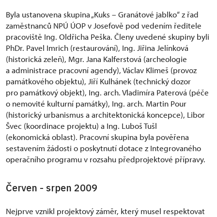
Byla ustanovena skupina „Kuks – Granátové jablko“ z řad
zaměstnanců NPÚ ÚOP v Josefově pod vedením ředitele
pracoviště Ing. Oldřicha Peška. Členy uvedené skupiny byli
PhDr. Pavel Imrich (restaurování), Ing. Jiřina Jelínková
(historická zeleň), Mgr. Jana Kalferstová (archeologie
a administrace pracovní agendy), Václav Klimeš (provoz
památkového objektu), Jiří Kulhánek (technický dozor
pro památkový objekt), Ing. arch. Vladimíra Paterová (péče
o nemovité kulturní památky), Ing. arch. Martin Pour
(historický urbanismus a architektonická koncepce), Libor
Švec (koordinace projektu) a Ing. Luboš Tušl
(ekonomická oblast). Pracovní skupina byla pověřena
sestavením žádosti o poskytnutí dotace z Integrovaného
operačního programu v rozsahu předprojektové přípravy.
Červen - srpen 2009
Nejprve vznikl projektový záměr, který musel respektovat