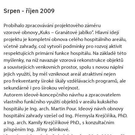
Srpen - říjen 2009
Probíhalo zpracovávání projektového záměru
vzorové obnovy „Kuks – Granátové jablko“. Hlavní idejí
projektu je kompletní obnova celého hospitálního areálu,
včetně zahrady, což vytvoří podmínky pro rozvoj aktivit
respektujících primární funkce hospitálu. Na základě této
myšlenky, na níž navazuje vzorová rekonstrukce objektů
a souvisejících venkovních prostor, spolu s novou náplní
jejich využití, by měl vzniknout areál atraktivní nejen
pro frekventanty široké škály vzdělávacích programů, ale
sekundárně i pro širokou veřejnost.
Autorem ideově-koncepčního návrhu a zpracovatelem
vlastního funkčního využití objektů v areálu kukského
hospitálu je Ing. arch. Martin Pour. Ideový návrh obnovy
hospitální zahrady vzešel od Ing. Přemysla Krejčiříka, PhD.
a Ing. arch. Kamily Krejčíříkové PhD., s konzultačním
přispěním Ing. Jiřiny Jelínkové.