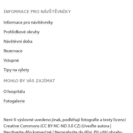
INFORMACE PRO NÁVŠTĚVNÍKY
Informace pro návštěvníky
Prohlídkové okruhy
Návštěvní doba
Rezervace
Vstupné
Tipy na výlety
MOHLO BY VÁS ZAJÍMAT
O hospitálu
Fotogalerie
Není-li výslovně uvedeno jinak, podléhají fotografie a texty
licenci
Creative Commons
(CC BY-NC-ND 3.0 CZ) (Uveďte autora |
Neužívejte dílo komerčně | Nezasahujte do díla). Při užití obsahu