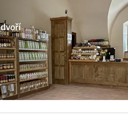
ádvoří
dek