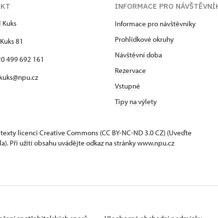
AKT
INFORMACE PRO NÁVŠTĚVNÍ
l Kuks
Informace pro návštěvníky
Prohlídkové okruhy
Kuks 81
Návštěvní doba
420 499 692 161
Rezervace
 kuks@npu.cz
Vstupné
Tipy na výlety
 texty
licenci Creative Commons
(CC BY-NC-ND 3.0 CZ) (Uveďte
la). Při užití obsahu uvádějte odkaz na stránky www.npu.cz