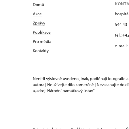
KONT
Domů
Akce
hospitá
Zprávy
544 43 
Publikace
tel.: +
Pro média
e-mail:
Kontakty
Není-li výslovně uvedeno jinak, podléhají fotografie a
autora | Neužívejte dílo komerčně | Nezasahujte do dí
a „zdroj: Národní památkový ústav“