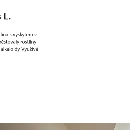
 L.
lina s výskytem v
pěstovaly rostliny
 alkaloidy. Využívá