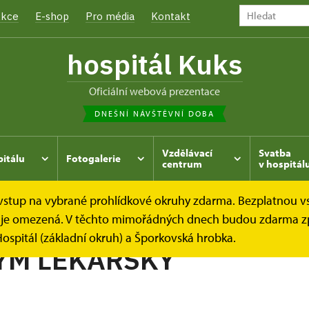
kce
E-shop
Pro média
Kontakt
hospitál Kuks
oficiální webová prezentace
DNEŠNÍ NÁVŠTĚVNÍ DOBA
Vzdělávací
Svatba
pitálu
Fotogalerie
centrum
v hospitál
e vstup na vybrané prohlídkové okruhy zdarma. Bezplatnou v
hrada
Kukský herbář - aneb co u nás roste...
ZEMĚDÝM 
dek je omezená. V těchto mimořádných dnech budou zdarma z
ospitál (základní okruh) a Šporkovská hrobka.
ÝM LÉKAŘSKÝ