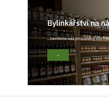
Bylinkářství na n
...navštivte náš provoněný obchů
→