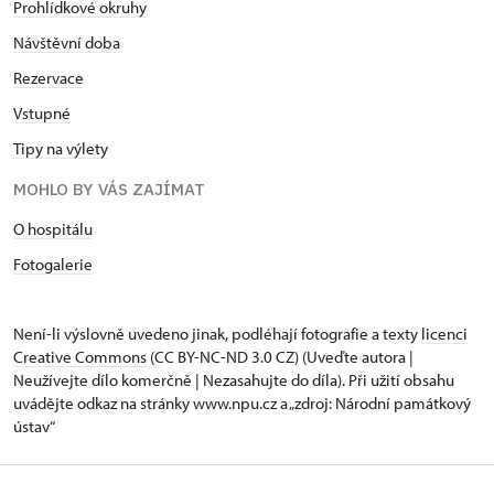
Prohlídkové okruhy
Návštěvní doba
Rezervace
Vstupné
Tipy na výlety
MOHLO BY VÁS ZAJÍMAT
O hospitálu
Fotogalerie
Není-li výslovně uvedeno jinak, podléhají fotografie a texty
licenci
Creative Commons
(CC BY-NC-ND 3.0 CZ) (Uveďte autora |
Neužívejte dílo komerčně | Nezasahujte do díla). Při užití obsahu
uvádějte odkaz na stránky www.npu.cz a „zdroj: Národní památkový
ústav“