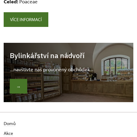
Čeleď:
Poaceae
VÍCE INFORMACÍ
Bylinkářství na nádvoří
...navštivte náš provoněný obchůdek
→
Domů
Akce