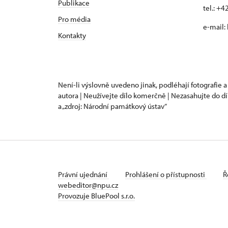
Publikace
tel.: +
Pro média
e-mail:
Kontakty
Není-li výslovně uvedeno jinak, podléhají fotografie a
autora | Neužívejte dílo komerčně | Nezasahujte do dí
a „zdroj: Národní památkový ústav“
Právní ujednání
Prohlášení o přístupnosti
Ř
webeditor@npu.cz
Provozuje BluePool s.r.o.