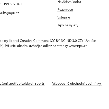
Návštěvní doba
420 499 692 161
Rezervace
 kuks@npu.cz
Vstupné
Tipy na výlety
 texty
licenci Creative Commons
(CC BY-NC-ND 3.0 CZ) (Uveďte
la). Při užití obsahu uvádějte odkaz na stránky www.npu.cz
ešení spotřebitelských sporů
Všeobecné obchodní podmínky