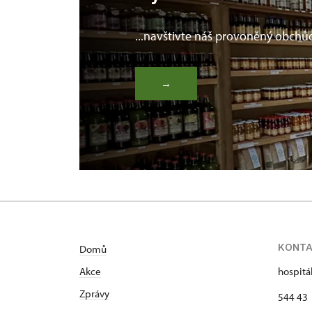
...navštivte náš provoněný obchů
→
KONT
Domů
Akce
hospitá
Zprávy
544 43 