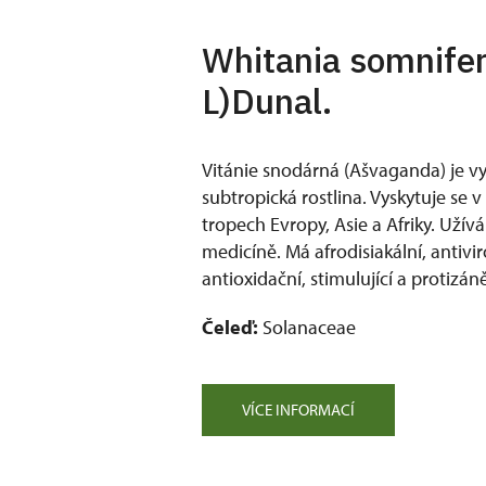
Whitania somnifer
L)Dunal.
Vitánie snodárná (Ašvaganda) je vy
subtropická rostlina. Vyskytuje se v
tropech Evropy, Asie a Afriky. Užív
medicíně. Má afrodisiakální, antivir
antioxidační, stimulující a protizáně
Čeleď:
Solanaceae
VÍCE INFORMACÍ