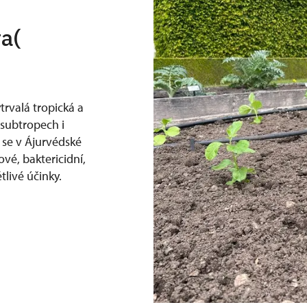
a(
trvalá tropická a
 subtropech i
á se v Ájurvédské
ové, baktericidní,
tlivé účinky.