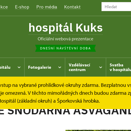
kce
E-shop
Pro média
Kontakt
hospitál Kuks
oficiální webová prezentace
DNEŠNÍ NÁVŠTĚVNÍ DOBA
Vzdělávací
Svatba
pitálu
Fotogalerie
centrum
v hospitál
e vstup na vybrané prohlídkové okruhy zdarma. Bezplatnou v
hrada
Kukský herbář - aneb co u nás roste...
VITÁNIE 
dek je omezená. V těchto mimořádných dnech budou zdarma z
ospitál (základní okruh) a Šporkovská hrobka.
IE SNODÁRNÁ AŠVAGAN