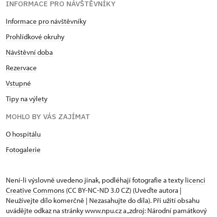
INFORMACE PRO NÁVŠTĚVNÍKY
Informace pro návštěvníky
Prohlídkové okruhy
Návštěvní doba
Rezervace
Vstupné
Tipy na výlety
MOHLO BY VÁS ZAJÍMAT
O hospitálu
Fotogalerie
Není-li výslovně uvedeno jinak, podléhají fotografie a texty
licenci
Creative Commons
(CC BY-NC-ND 3.0 CZ) (Uveďte autora |
Neužívejte dílo komerčně | Nezasahujte do díla). Při užití obsahu
uvádějte odkaz na stránky www.npu.cz a „zdroj: Národní památkový