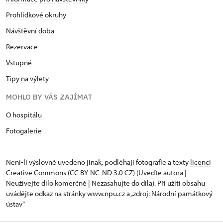
Prohlídkové okruhy
Návštěvní doba
Rezervace
Vstupné
Tipy na výlety
MOHLO BY VÁS ZAJÍMAT
O hospitálu
Fotogalerie
Není-li výslovně uvedeno jinak, podléhají fotografie a texty
licenci
Creative Commons
(CC BY-NC-ND 3.0 CZ) (Uveďte autora |
Neužívejte dílo komerčně | Nezasahujte do díla). Při užití obsahu
uvádějte odkaz na stránky www.npu.cz a „zdroj: Národní památkový
ústav“