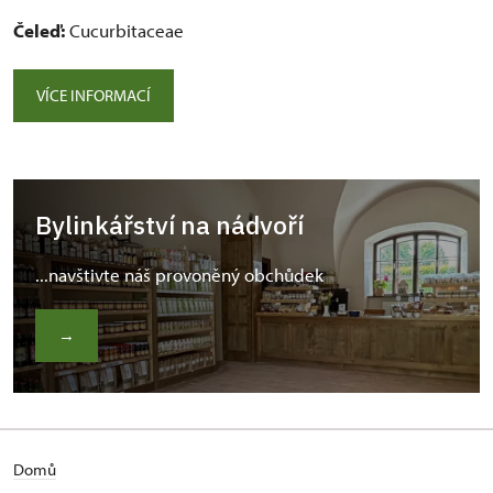
Čeleď:
Cucurbitaceae
VÍCE INFORMACÍ
Bylinkářství na nádvoří
...navštivte náš provoněný obchůdek
→
Domů