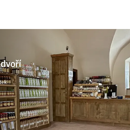
ádvoří
dek