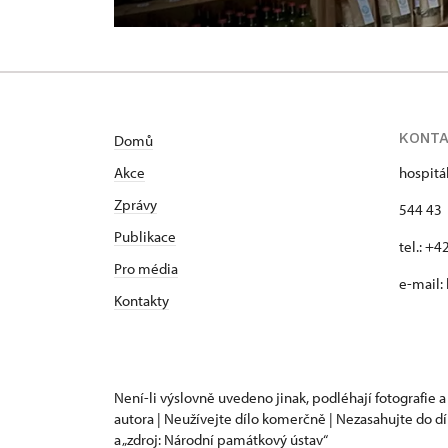
KONT
Domů
Akce
hospitá
Zprávy
544 43 
Publikace
tel.: +
Pro média
e-mail:
Kontakty
Není-li výslovně uvedeno jinak, podléhají fotografie a
autora | Neužívejte dílo komerčně | Nezasahujte do dí
a „zdroj: Národní památkový ústav“