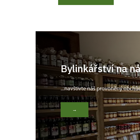
Bylinkářství na n
...navštivte náš provoněný obchů
→