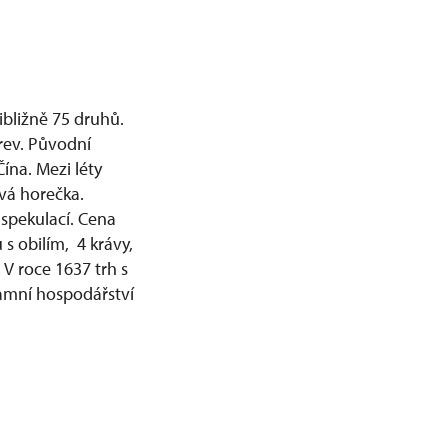
řibližně 75 druhů.
arev. Původní
ína. Mezi léty
vá horečka.
spekulací. Cena
s obilím, 4 krávy,
 V roce 1637 trh s
tamní hospodářství