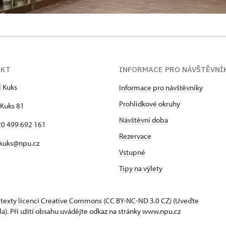
AKT
INFORMACE PRO NÁVŠTĚVNÍ
l Kuks
Informace pro návštěvníky
Prohlídkové okruhy
Kuks 81
Návštěvní doba
420 499 692 161
Rezervace
 kuks@npu.cz
Vstupné
Tipy na výlety
 texty
licenci Creative Commons
(CC BY-NC-ND 3.0 CZ) (Uveďte
la). Při užití obsahu uvádějte odkaz na stránky www.npu.cz