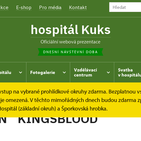
kce
E-shop
Pro média
Kontakt
hospitál Kuks
oficiální webová prezentace
DNEŠNÍ NÁVŠTĚVNÍ DOBA
Vzdělávací
Svatba
pitálu
Fotogalerie
centrum
v hospitál
e vstup na vybrané prohlídkové okruhy zdarma. Bezplatnou v
hrada
Kukský herbář - aneb co u nás roste...
TULIPÁN´
dek je omezená. V těchto mimořádných dnech budou zdarma z
ospitál (základní okruh) a Šporkovská hrobka.
N ´KINGSBLOOD´