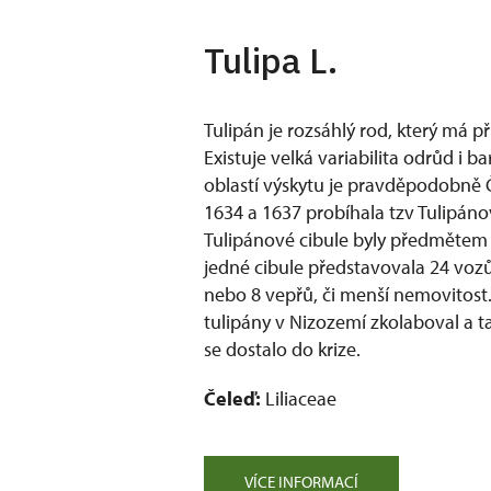
Tulipa L.
Tulipán je rozsáhlý rod, který má p
Existuje velká variabilita odrůd i b
oblastí výskytu je pravděpodobně Č
1634 a 1637 probíhala tzv Tulipáno
Tulipánové cibule byly předmětem 
jedné cibule představovala 24 vozů 
nebo 8 vepřů, či menší nemovitost.
tulipány v Nizozemí zkolaboval a 
se dostalo do krize.
Čeleď:
Liliaceae
VÍCE INFORMACÍ