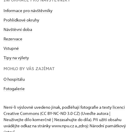
Informace pro návštěvníky
Prohlídkové okruhy
Návštěvní doba
Rezervace
Vstupné
Tipy na výlety
MOHLO BY VÁS ZAJÍMAT
O hospitálu
Fotogalerie
Není-li výslovně uvedeno jinak, podléhají fotografie a texty
licenci
Creative Commons
(CC BY-NC-ND 3.0 CZ) (Uveďte autora |
Neužívejte dílo komerčně | Nezasahujte do díla). Při užití obsahu
uvádějte odkaz na stránky www.npu.cz a „zdroj: Národní památkový
ústav“