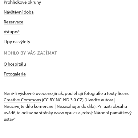
Prohlídkové okruhy
Návštěvní doba
Rezervace
Vstupné
Tipy na výlety
MOHLO BY VÁS ZAJÍMAT
O hospitálu
Fotogalerie
Není-li výslovně uvedeno jinak, podléhají fotografie a texty
licenci
Creative Commons
(CC BY-NC-ND 3.0 CZ) (Uveďte autora |
Neužívejte dílo komerčně | Nezasahujte do díla). Při užití obsahu
uvádějte odkaz na stránky www.npu.cz a „zdroj: Národní památkový
ústav“