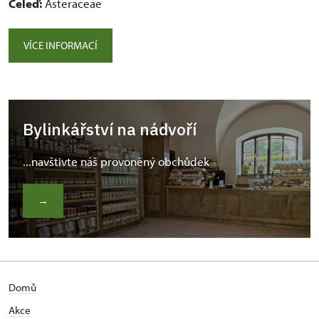
Čeleď:
Asteraceae
VÍCE INFORMACÍ
Bylinkářství na nádvoří
...navštivte náš provoněný obchůdek
→
Domů
Akce