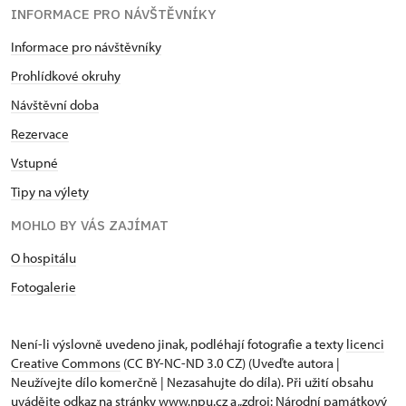
INFORMACE PRO NÁVŠTĚVNÍKY
Informace pro návštěvníky
Prohlídkové okruhy
Návštěvní doba
Rezervace
Vstupné
Tipy na výlety
MOHLO BY VÁS ZAJÍMAT
O hospitálu
Fotogalerie
Není-li výslovně uvedeno jinak, podléhají fotografie a texty
licenci
Creative Commons
(CC BY-NC-ND 3.0 CZ) (Uveďte autora |
Neužívejte dílo komerčně | Nezasahujte do díla). Při užití obsahu
uvádějte odkaz na stránky www.npu.cz a „zdroj: Národní památkový