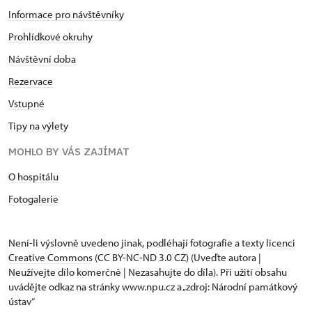
Informace pro návštěvníky
Prohlídkové okruhy
Návštěvní doba
Rezervace
Vstupné
Tipy na výlety
MOHLO BY VÁS ZAJÍMAT
O hospitálu
Fotogalerie
Není-li výslovně uvedeno jinak, podléhají fotografie a texty
licenci
Creative Commons
(CC BY-NC-ND 3.0 CZ) (Uveďte autora |
Neužívejte dílo komerčně | Nezasahujte do díla). Při užití obsahu
uvádějte odkaz na stránky www.npu.cz a „zdroj: Národní památkový
ústav“