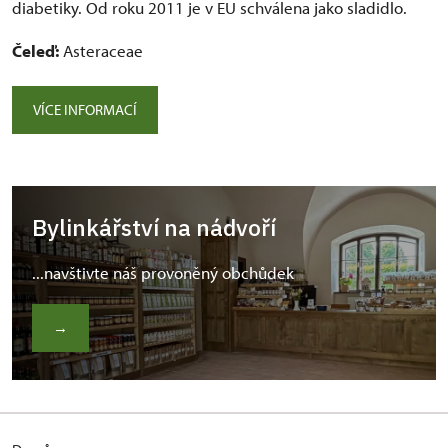
diabetiky. Od roku 2011 je v EU schválena jako sladidlo.
Čeleď:
Asteraceae
VÍCE INFORMACÍ
Bylinkářství na nádvoří
...navštivte náš provoněný obchůdek
→