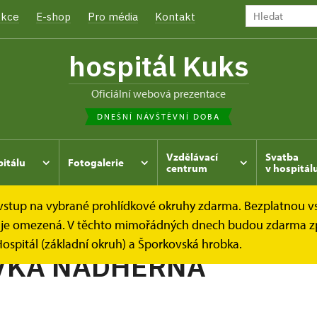
kce
E-shop
Pro média
Kontakt
hospitál Kuks
oficiální webová prezentace
DNEŠNÍ NÁVŠTĚVNÍ DOBA
Vzdělávací
Svatba
pitálu
Fotogalerie
centrum
v hospitál
e vstup na vybrané prohlídkové okruhy zdarma. Bezplatnou v
hrada
Kukský herbář - aneb co u nás roste...
SRDCOVKA
dek je omezená. V těchto mimořádných dnech budou zdarma z
ospitál (základní okruh) a Šporkovská hrobka.
VKA NÁDHERNÁ