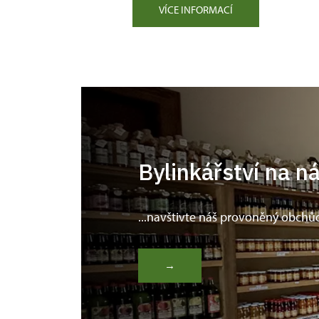
VÍCE INFORMACÍ
Bylinkářství na n
...navštivte náš provoněný obchů
→