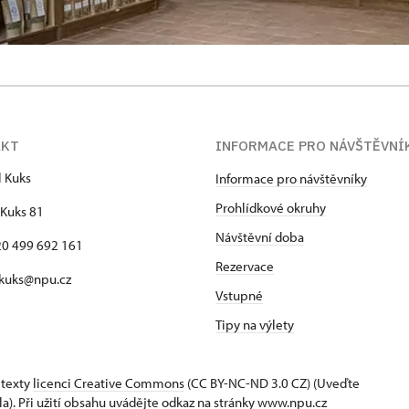
AKT
INFORMACE PRO NÁVŠTĚVNÍ
l Kuks
Informace pro návštěvníky
Prohlídkové okruhy
Kuks 81
Návštěvní doba
420 499 692 161
Rezervace
 kuks@npu.cz
Vstupné
Tipy na výlety
 texty
licenci Creative Commons
(CC BY-NC-ND 3.0 CZ) (Uveďte
la). Při užití obsahu uvádějte odkaz na stránky www.npu.cz