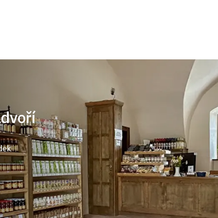
ádvoří
dek