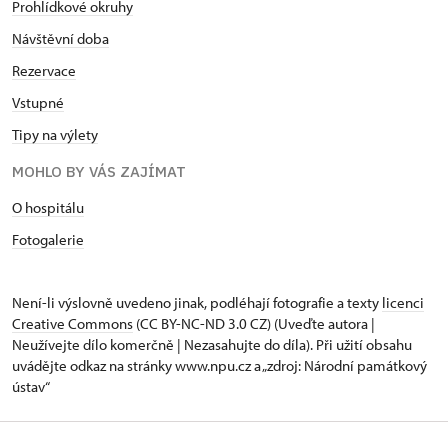
Prohlídkové okruhy
Návštěvní doba
Rezervace
Vstupné
Tipy na výlety
MOHLO BY VÁS ZAJÍMAT
O hospitálu
Fotogalerie
Není-li výslovně uvedeno jinak, podléhají fotografie a texty
licenci
Creative Commons
(CC BY-NC-ND 3.0 CZ) (Uveďte autora |
Neužívejte dílo komerčně | Nezasahujte do díla). Při užití obsahu
uvádějte odkaz na stránky www.npu.cz a „zdroj: Národní památkový
ústav“