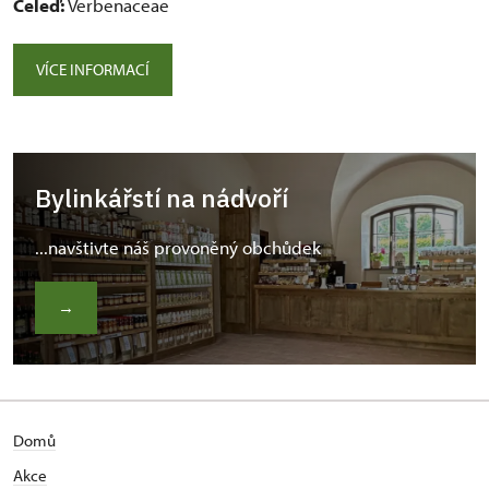
Čeleď:
Verbenaceae
VÍCE INFORMACÍ
Bylinkářstí na nádvoří
...navštivte náš provoněný obchůdek
→
Domů
Akce