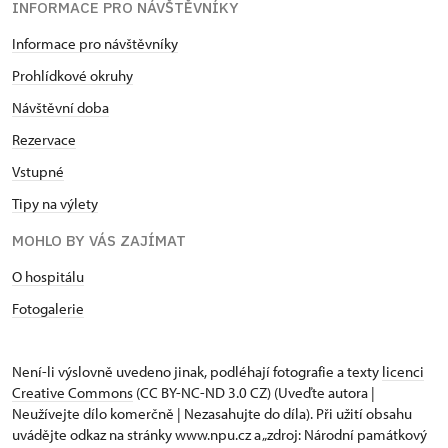
INFORMACE PRO NÁVŠTĚVNÍKY
Informace pro návštěvníky
Prohlídkové okruhy
Návštěvní doba
Rezervace
Vstupné
Tipy na výlety
MOHLO BY VÁS ZAJÍMAT
O hospitálu
Fotogalerie
Není-li výslovně uvedeno jinak, podléhají fotografie a texty
licenci
Creative Commons
(CC BY-NC-ND 3.0 CZ) (Uveďte autora |
Neužívejte dílo komerčně | Nezasahujte do díla). Při užití obsahu
uvádějte odkaz na stránky www.npu.cz a „zdroj: Národní památkový