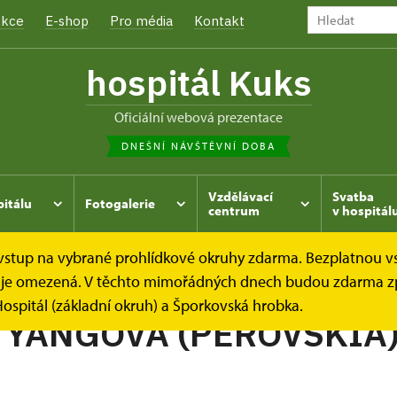
kce
E-shop
Pro média
Kontakt
hospitál Kuks
oficiální webová prezentace
DNEŠNÍ NÁVŠTĚVNÍ DOBA
Vzdělávací
Svatba
pitálu
Fotogalerie
centrum
v hospitál
e vstup na vybrané prohlídkové okruhy zdarma. Bezplatnou v
hrada
Kukský herbář - aneb co u nás roste...
ŠALVĚJ YA
dek je omezená. V těchto mimořádných dnech budou zdarma z
ospitál (základní okruh) a Šporkovská hrobka.
 YANGOVA (PEROVSKIA