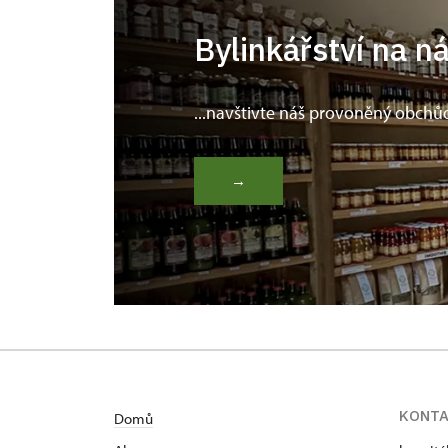
Bylinkářství na n
...navštivte náš provoněný obchů
→
KONT
Domů