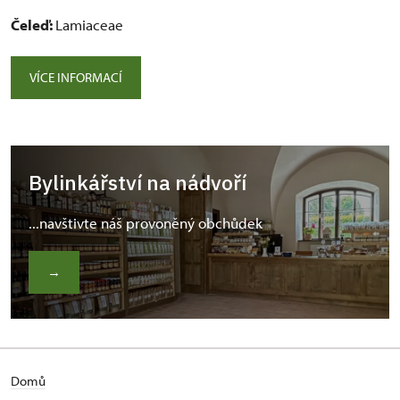
Čeleď:
Lamiaceae
VÍCE INFORMACÍ
Bylinkářství na nádvoří
...navštivte náš provoněný obchůdek
→
Domů