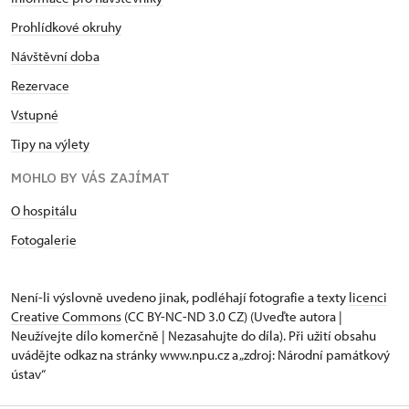
Prohlídkové okruhy
Návštěvní doba
Rezervace
Vstupné
Tipy na výlety
MOHLO BY VÁS ZAJÍMAT
O hospitálu
Fotogalerie
Není-li výslovně uvedeno jinak, podléhají fotografie a texty
licenci
Creative Commons
(CC BY-NC-ND 3.0 CZ) (Uveďte autora |
Neužívejte dílo komerčně | Nezasahujte do díla). Při užití obsahu
uvádějte odkaz na stránky www.npu.cz a „zdroj: Národní památkový
ústav“