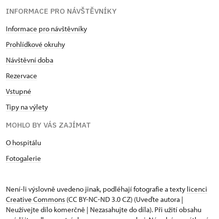
INFORMACE PRO NÁVŠTĚVNÍKY
Informace pro návštěvníky
Prohlídkové okruhy
Návštěvní doba
Rezervace
Vstupné
Tipy na výlety
MOHLO BY VÁS ZAJÍMAT
O hospitálu
Fotogalerie
Není-li výslovně uvedeno jinak, podléhají fotografie a texty
licenci
Creative Commons
(CC BY-NC-ND 3.0 CZ) (Uveďte autora |
Neužívejte dílo komerčně | Nezasahujte do díla). Při užití obsahu