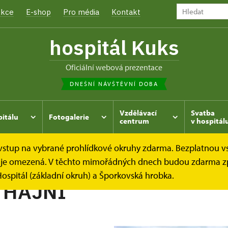
kce
E-shop
Pro média
Kontakt
hospitál Kuks
oficiální webová prezentace
DNEŠNÍ NÁVŠTĚVNÍ DOBA
Vzdělávací
Svatba
pitálu
Fotogalerie
centrum
v hospitál
e vstup na vybrané prohlídkové okruhy zdarma. Bezplatnou v
hrada
Kukský herbář - aneb co u nás roste...
ŠALVĚJ HA
dek je omezená. V těchto mimořádných dnech budou zdarma z
ospitál (základní okruh) a Šporkovská hrobka.
 HAJNÍ