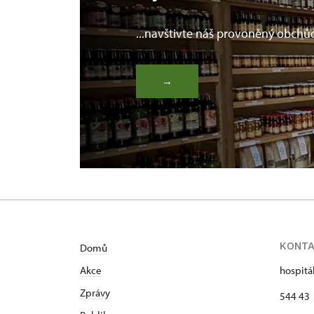
...navštivte náš provoněný obchů
→
KONT
Domů
Akce
hospitá
Zprávy
544 43 