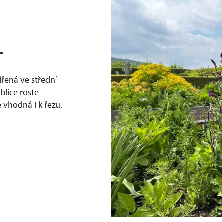
.
čířená ve střední
blice roste
e vhodná i k řezu.