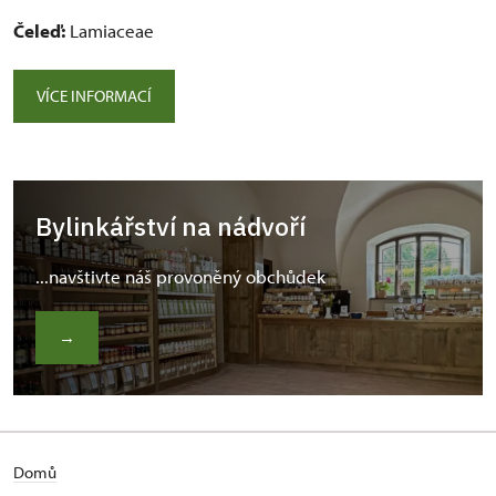
Čeleď:
Lamiaceae
VÍCE INFORMACÍ
Bylinkářství na nádvoří
...navštivte náš provoněný obchůdek
→
Domů