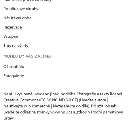
Prohlídkové okruhy
Návštěvní doba
Rezervace
Vstupné
Tipy na výlety
MOHLO BY VÁS ZAJÍMAT
O hospitálu
Fotogalerie
Není-li výslovně uvedeno jinak, podléhají fotografie a texty
licenci
Creative Commons
(CC BY-NC-ND 3.0 CZ) (Uveďte autora |
Neužívejte dílo komerčně | Nezasahujte do díla). Při užití obsahu
uvádějte odkaz na stránky www.npu.cz a „zdroj: Národní památkový
ústav“