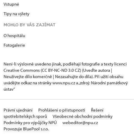
Vstupné
Tipy na výlety
MOHLO BY VÁS ZAJÍMAT
O hospitálu
Fotogalerie
Není-li výslovně uvedeno jinak, podléhají fotografie a texty
licenci
Creative Commons
(CC BY-NC-ND 3.0 CZ) (Uveďte autora |
Neužívejte dílo komerčně | Nezasahujte do díla). Při užití obsahu
uvádějte odkaz na stránky www.npu.cz a „zdroj: Národní památkový
ústav“
Právní ujednání
Prohlášení o přístupnosti
Řešení
spotřebitelských sporů
Všeobecné obchodní podmínky
Podmínky pro výpůjčky NPÚ
webeditor@npu.cz
Provozuje BluePool s.r.o.