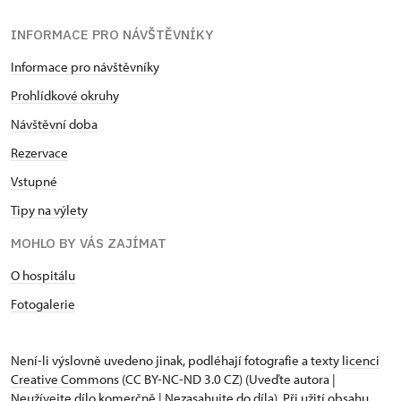
INFORMACE PRO NÁVŠTĚVNÍKY
Informace pro návštěvníky
Prohlídkové okruhy
Návštěvní doba
Rezervace
Vstupné
Tipy na výlety
MOHLO BY VÁS ZAJÍMAT
O hospitálu
Fotogalerie
Není-li výslovně uvedeno jinak, podléhají fotografie a texty
licenci
Creative Commons
(CC BY-NC-ND 3.0 CZ) (Uveďte autora |
Neužívejte dílo komerčně | Nezasahujte do díla). Při užití obsahu