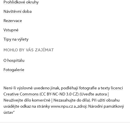
Prohlídkové okruhy
Návštěvní doba
Rezervace
Vstupné
Tipy na výlety
MOHLO BY VÁS ZAJÍMAT
O hospitálu
Fotogalerie
Není-li výslovně uvedeno jinak, podléhají fotografie a texty
licenci
Creative Commons
(CC BY-NC-ND 3.0 CZ) (Uveďte autora |
Neužívejte dílo komerčně | Nezasahujte do díla). Při užití obsahu
uvádějte odkaz na stránky www.npu.cz a „zdroj: Národní památkový
ústav“