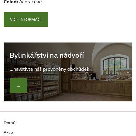
Čeleď:
Acoraceae
VÍCE INFORMACÍ
Bylinkářství na nádvoří
...navštivte náš provoněný obchůdek
→
Domů
Akce