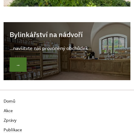
Bylinkářství na nádvoří
...navšitvte náš provoněný obchůdek
→
Domů
Akce
Zprávy
Publikace