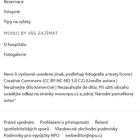
Rezervace
Vstupné
Tipy na výlety
MOHLO BY VÁS ZAJÍMAT
O hospitálu
Fotogalerie
Není-li výslovně uvedeno jinak, podléhají fotografie a texty
licenci
Creative Commons
(CC BY-NC-ND 3.0 CZ) (Uveďte autora |
Neužívejte dílo komerčně | Nezasahujte do díla). Při užití obsahu
uvádějte odkaz na stránky www.npu.cz a „zdroj: Národní památkový
ústav“
Právní ujednání
Prohlášení o přístupnosti
Řešení
spotřebitelských sporů
Všeobecné obchodní podmínky
Podmínky pro výpůjčky NPÚ
webeditor@npu.cz