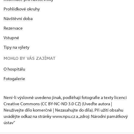
Prohlídkové okruhy
Návštěvní doba
Rezervace
Vstupné
Tipy na výlety
MOHLO BY VÁS ZAJÍMAT
O hospitálu
Fotogalerie
Není-li výslovně uvedeno jinak, podléhají fotografie a texty
licenci
Creative Commons
(CC BY-NC-ND 3.0 CZ) (Uveďte autora |
Neužívejte dílo komerčně | Nezasahujte do díla). Při užití obsahu
uvádějte odkaz na stránky www.npu.cz a „zdroj: Národní památkový
ústav“