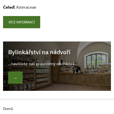
Čeleď:
Asteraceae
VÍCE INFORMACÍ
Bylinkářství na nádvoří
...navštivte náš provoněný obchůdek
→
Domů