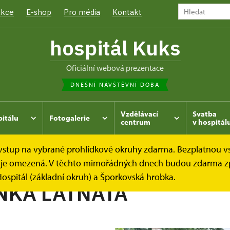
kce
E-shop
Pro média
Kontakt
hospitál Kuks
oficiální webová prezentace
DNEŠNÍ NÁVŠTĚVNÍ DOBA
Vzdělávací
Svatba
pitálu
Fotogalerie
centrum
v hospitál
e vstup na vybrané prohlídkové okruhy zdarma. Bezplatnou v
hrada
Kukský herbář - aneb co u nás roste...
PLAMENKA
dek je omezená. V těchto mimořádných dnech budou zdarma z
ospitál (základní okruh) a Šporkovská hrobka.
NKA LATNATÁ