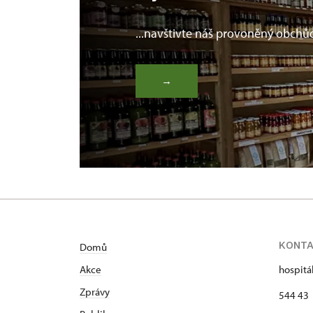
...navštivte náš provoněný obchů
→
KONT
Domů
Akce
hospitá
Zprávy
544 43 