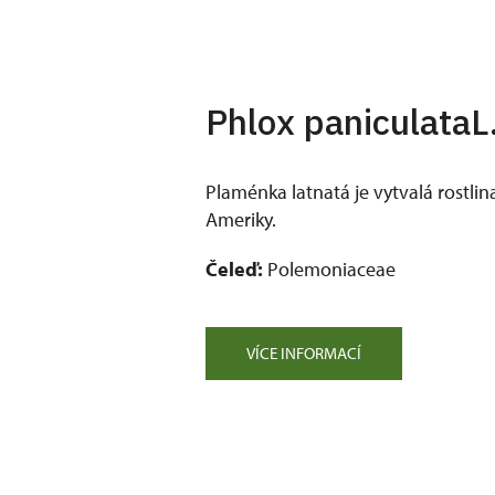
Phlox paniculataL
Plaménka latnatá je vytvalá rostlin
Ameriky.
Čeleď:
Polemoniaceae
VÍCE INFORMACÍ