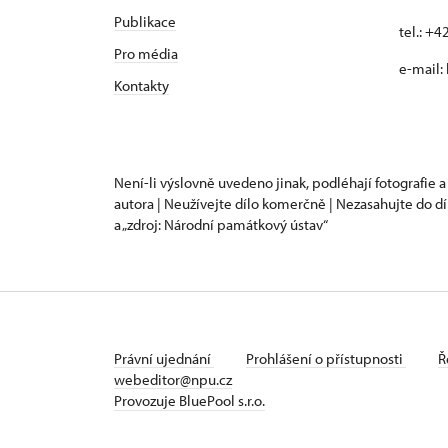
Publikace
tel.: +
Pro média
e-mail:
Kontakty
Není-li výslovně uvedeno jinak, podléhají fotografie a
autora | Neužívejte dílo komerčně | Nezasahujte do dí
a „zdroj: Národní památkový ústav“
Právní ujednání
Prohlášení o přístupnosti
Ř
webeditor@npu.cz
Provozuje BluePool s.r.o.