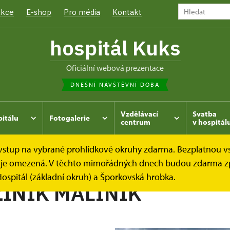
kce
E-shop
Pro média
Kontakt
hospitál Kuks
oficiální webová prezentace
DNEŠNÍ NÁVŠTĚVNÍ DOBA
Vzdělávací
Svatba
pitálu
Fotogalerie
centrum
v hospitál
e vstup na vybrané prohlídkové okruhy zdarma. Bezplatnou v
hrada
Kukský herbář - aneb co u nás roste...
OSTRUŽIN
dek je omezená. V těchto mimořádných dnech budou zdarma z
ospitál (základní okruh) a Šporkovská hrobka.
INÍK MALINÍK