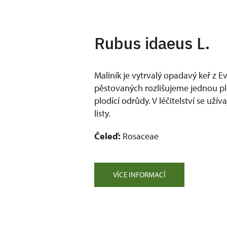
Rubus idaeus L.
Maliník je vytrvalý opadavý keř z Ev
pěstovaných rozlišujeme jednou pl
plodící odrůdy. V léčitelství se uží
listy.
Čeleď:
Rosaceae
VÍCE INFORMACÍ