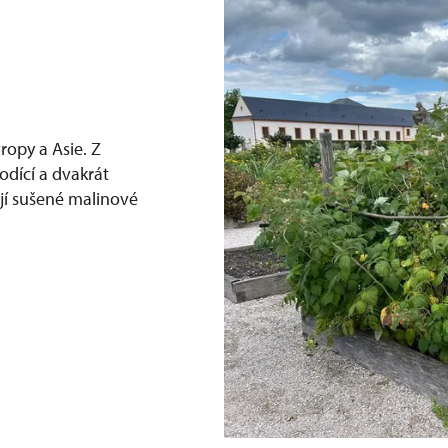
ropy a Asie. Z
odící a dvakrát
vají sušené malinové