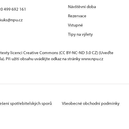
Návštěvní doba
420 499 692 161
Rezervace
 kuks@npu.cz
Vstupné
Tipy na výlety
 texty
licenci Creative Commons
(CC BY-NC-ND 3.0 CZ) (Uveďte
la). Při užití obsahu uvádějte odkaz na stránky www.npu.cz
ešení spotřebitelských sporů
Všeobecné obchodní podmínky