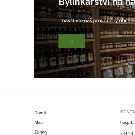
Bylinkářství na n
...navštivte náš provoněný obchů
→
KONT
Domů
Akce
hospitá
Zprávy
544 43 