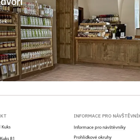
ádvoří
dek
AKT
INFORMACE PRO NÁVŠTĚVNÍ
l Kuks
Informace pro návštěvníky
Prohlídkové okruhy
Kuks 81