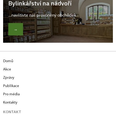
Bylinkářství na nádvoří
...navštivte náš provoněný obchůdek
→
Domů
Akce
Zprávy
Publikace
Pro média
Kontakty
KONTAKT