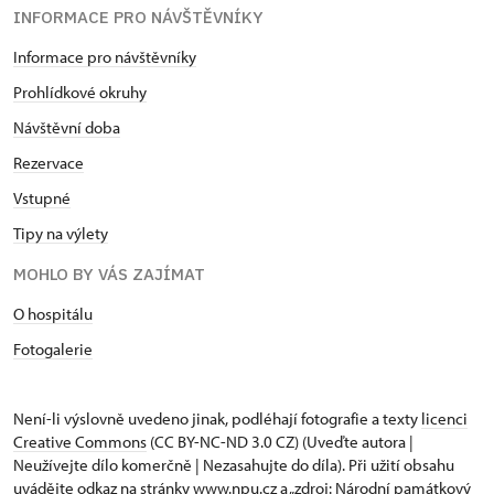
INFORMACE PRO NÁVŠTĚVNÍKY
Informace pro návštěvníky
Prohlídkové okruhy
Návštěvní doba
Rezervace
Vstupné
Tipy na výlety
MOHLO BY VÁS ZAJÍMAT
O hospitálu
Fotogalerie
Není-li výslovně uvedeno jinak, podléhají fotografie a texty
licenci
Creative Commons
(CC BY-NC-ND 3.0 CZ) (Uveďte autora |
Neužívejte dílo komerčně | Nezasahujte do díla). Při užití obsahu
uvádějte odkaz na stránky www.npu.cz a „zdroj: Národní památkový