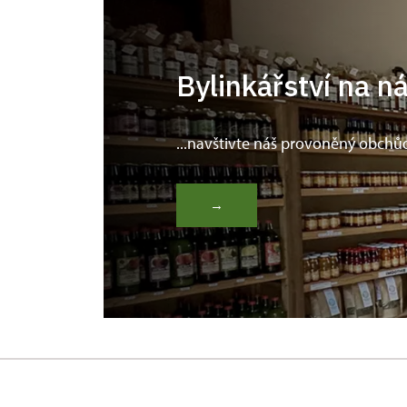
Bylinkářství na n
...navštivte náš provoněný obchů
→