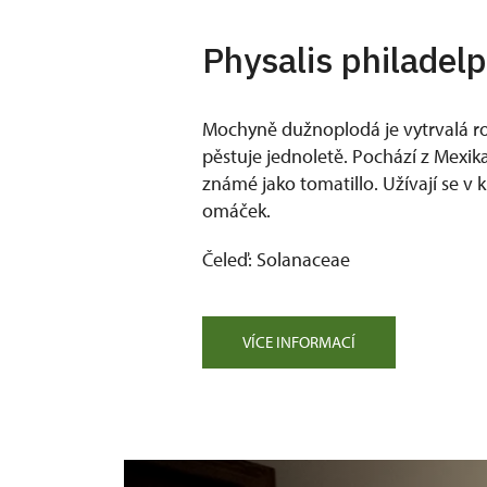
Physalis philadel
Mochyně dužnoplodá je vytrvalá ros
pěstuje jednoletě. Pochází z Mexika
známé jako tomatillo. Užívají se v 
omáček.
Čeleď: Solanaceae
VÍCE INFORMACÍ