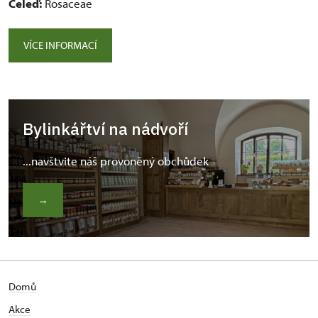
Čeleď:
Rosaceae
VÍCE INFORMACÍ
Bylinkářtví na nádvoří
...navštvite náš provoněný obchůdek
→
Domů
Akce