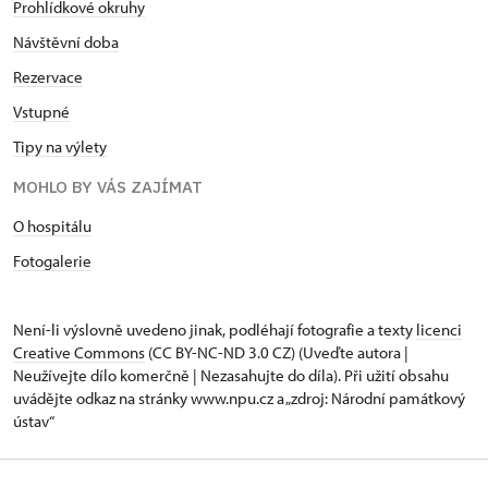
Prohlídkové okruhy
Návštěvní doba
Rezervace
Vstupné
Tipy na výlety
MOHLO BY VÁS ZAJÍMAT
O hospitálu
Fotogalerie
Není-li výslovně uvedeno jinak, podléhají fotografie a texty
licenci
Creative Commons
(CC BY-NC-ND 3.0 CZ) (Uveďte autora |
Neužívejte dílo komerčně | Nezasahujte do díla). Při užití obsahu
uvádějte odkaz na stránky www.npu.cz a „zdroj: Národní památkový
ústav“