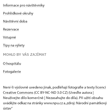
Informace pro návštěvníky
Prohlídkové okruhy
Návštěvní doba
Rezervace
Vstupné
Tipy na výlety
MOHLO BY VÁS ZAJÍMAT
O hospitálu
Fotogalerie
Není-li výslovně uvedeno jinak, podléhají fotografie a texty
licenci
Creative Commons
(CC BY-NC-ND 3.0 CZ) (Uveďte autora |
Neužívejte dílo komerčně | Nezasahujte do díla). Při užití obsahu
uvádějte odkaz na stránky www.npu.cz a „zdroj: Národní památkový
ústav“