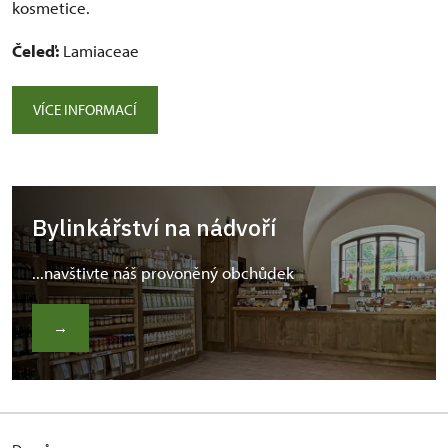
kosmetice.
Čeleď:
Lamiaceae
VÍCE INFORMACÍ
Bylinkářství na nádvoří
...navštivte náš provoněný obchůdek
→