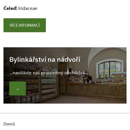
Čeleď:
Iridaceae
VÍCE INFORMACÍ
Bylinkářství na nádvoří
...navštivte náš provoněný obchůdek
→
Domů