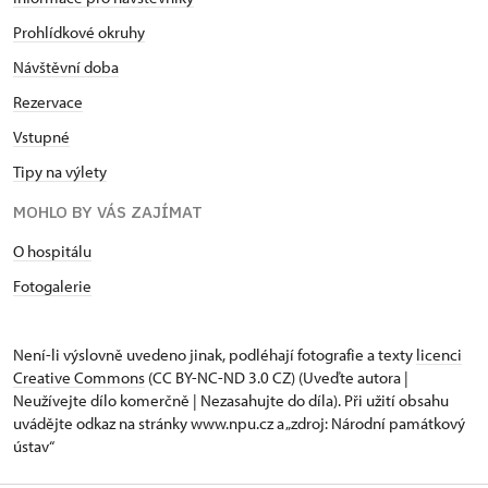
Prohlídkové okruhy
Návštěvní doba
Rezervace
Vstupné
Tipy na výlety
MOHLO BY VÁS ZAJÍMAT
O hospitálu
Fotogalerie
Není-li výslovně uvedeno jinak, podléhají fotografie a texty
licenci
Creative Commons
(CC BY-NC-ND 3.0 CZ) (Uveďte autora |
Neužívejte dílo komerčně | Nezasahujte do díla). Při užití obsahu
uvádějte odkaz na stránky www.npu.cz a „zdroj: Národní památkový
ústav“