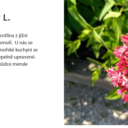
 L.
stlina z jižní
omoří. U nás se
omořské kuchyni se
tepelně upravené.
škůdce merule