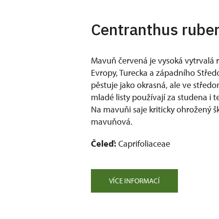
Centranthus ruber
Mavuň červená je vysoká vytrvalá ro
Evropy, Turecka a západního Střed
pěstuje jako okrasná, ale ve střed
mladé listy používají za studena i 
Na mavuňi saje kriticky ohrožený 
mavuňová.
Čeleď:
Caprifoliaceae
VÍCE INFORMACÍ