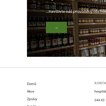
...navštivte náš provoněný obchů
→
KONT
Domů
Akce
hospitá
Zprávy
544 43 