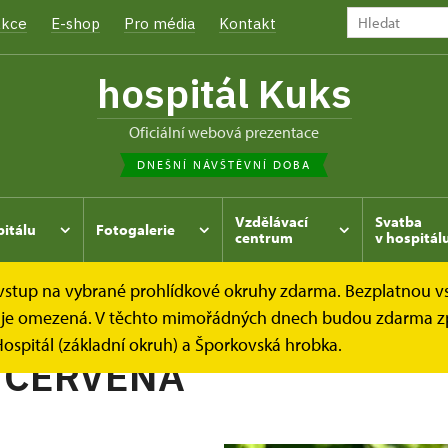
kce
E-shop
Pro média
Kontakt
hospitál Kuks
oficiální webová prezentace
DNEŠNÍ NÁVŠTĚVNÍ DOBA
Vzdělávací
Svatba
pitálu
Fotogalerie
centrum
v hospitál
e vstup na vybrané prohlídkové okruhy zdarma. Bezplatnou v
hrada
Kukský herbář - aneb co u nás roste...
MAVUŇ ČE
dek je omezená. V těchto mimořádných dnech budou zdarma z
ospitál (základní okruh) a Šporkovská hrobka.
 ČERVENÁ