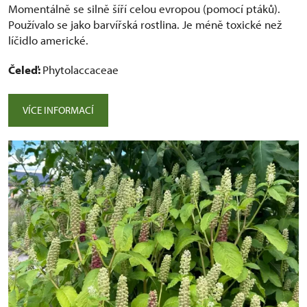
Momentálně se silně šíří celou evropou (pomocí ptáků).
Používalo se jako barvířská rostlina. Je méně toxické než
líčidlo americké.
Čeleď:
Phytolaccaceae
VÍCE INFORMACÍ