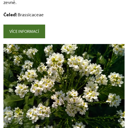
zevně.
Čeleď:
Brassicaceae
VÍCE INFORMACÍ