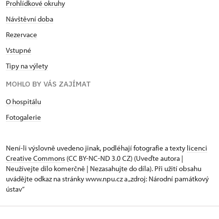
Prohlídkové okruhy
Návštěvní doba
Rezervace
Vstupné
Tipy na výlety
MOHLO BY VÁS ZAJÍMAT
O hospitálu
Fotogalerie
Není-li výslovně uvedeno jinak, podléhají fotografie a texty
licenci
Creative Commons
(CC BY-NC-ND 3.0 CZ) (Uveďte autora |
Neužívejte dílo komerčně | Nezasahujte do díla). Při užití obsahu
uvádějte odkaz na stránky www.npu.cz a „zdroj: Národní památkový
ústav“