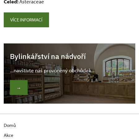
Čeleď:
Asteraceae
VÍCE INFORMACÍ
Bylinkářství na nádvoří
...navštivte náš provoněný obchůdek
→
Domů
Akce