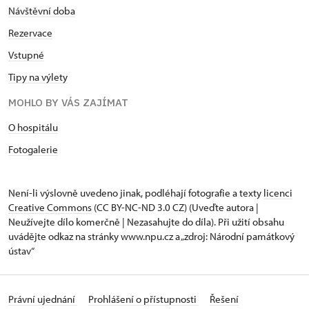
Návštěvní doba
Rezervace
Vstupné
Tipy na výlety
MOHLO BY VÁS ZAJÍMAT
O hospitálu
Fotogalerie
Není-li výslovně uvedeno jinak, podléhají fotografie a texty
licenci
Creative Commons
(CC BY-NC-ND 3.0 CZ) (Uveďte autora |
Neužívejte dílo komerčně | Nezasahujte do díla). Při užití obsahu
uvádějte odkaz na stránky www.npu.cz a „zdroj: Národní památkový
ústav“
Právní ujednání
Prohlášení o přístupnosti
Řešení