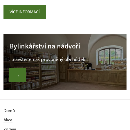
VÍCE INFORMACÍ
Bylinkářství na nádvoří
...navštivte náš provoněný obchůdek
→
Domů
Akce
Zprávy