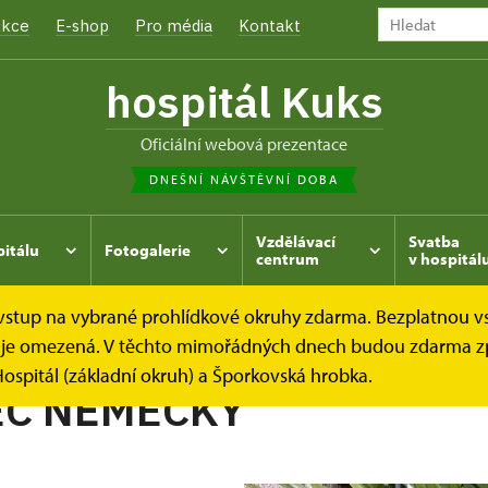
kce
E-shop
Pro média
Kontakt
hospitál Kuks
oficiální webová prezentace
DNEŠNÍ NÁVŠTĚVNÍ DOBA
Vzdělávací
Svatba
pitálu
Fotogalerie
centrum
v hospitál
e vstup na vybrané prohlídkové okruhy zdarma. Bezplatnou v
hrada
Kukský herbář - aneb co u nás roste...
KOSATEC 
dek je omezená. V těchto mimořádných dnech budou zdarma z
ospitál (základní okruh) a Šporkovská hrobka.
EC NĚMECKÝ