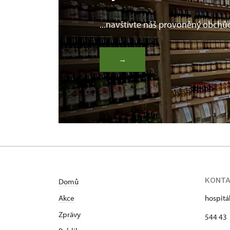
...navštivte náš provoněný obchů
→
KONT
Domů
Akce
hospitá
Zprávy
544 43 