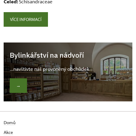
Čeleď:
Schisandraceae
VÍCE INFORMACÍ
Bylinkářství na nádvoří
...navštivte náš provoněný obchůdek
→
Domů
Akce