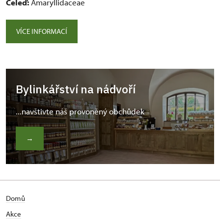
Čeleď:
Amaryllidaceae
VÍCE INFORMACÍ
Bylinkářství na nádvoří
...navštivte náš provoněný obchůdek
→
Domů
Akce