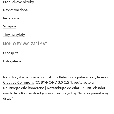
Prohlídkové okruhy
Návštěvní doba
Rezervace
Vstupné
Tipy na výlety
MOHLO BY VÁS ZAJÍMAT
O hospitálu
Fotogalerie
Není-li výslovně uvedeno jinak, podléhají fotografie a texty
licenci
Creative Commons
(CC BY-NC-ND 3.0 CZ) (Uveďte autora |
Neužívejte dílo komerčně | Nezasahujte do díla). Při užití obsahu
uvádějte odkaz na stránky www.npu.cz a „zdroj: Národní památkový
ústav“